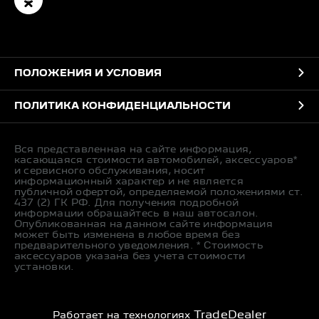
ПОЛОЖЕНИЯ И УСЛОВИЯ
ПОЛИТИКА КОНФИДЕНЦИАЛЬНОСТИ
Вся представленная на сайте информация,
касающаяся стоимости автомобилей, аксессуаров*
и сервисного обслуживания, носит
информационный характер и не является
публичной офертой, определяемой положениями ст.
437 (2) ГК РФ. Для получения подробной
информации обращайтесь в наш автосалон.
Опубликованная на данном сайте информация
может быть изменена в любое время без
предварительного уведомления. * Стоимость
аксессуаров указана без учета стоимости
установки.
TradeDealer
Работает на технологиях