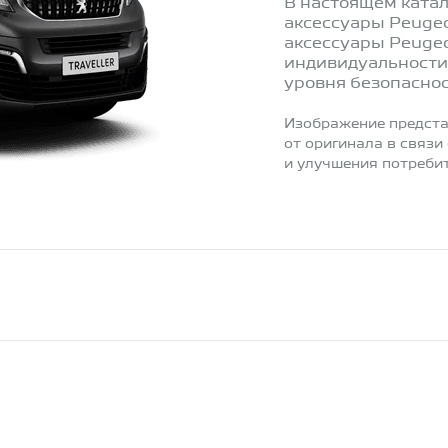
В настоящем ката
аксессуары Peugeo
аксессуары Peuge
индивидуальности
уровня безопаснос
Изображение предста
от оригинала в связи
и улучшения потребит