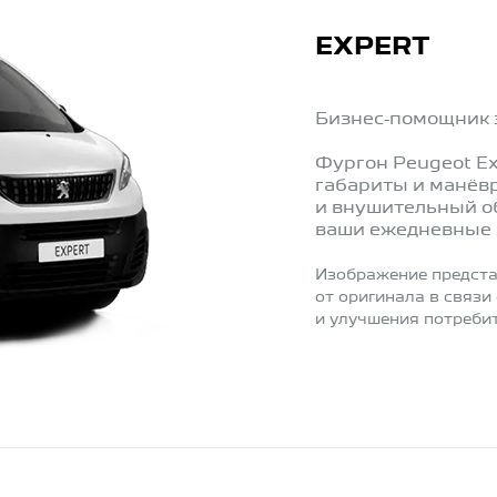
EXPERT
Бизнес-помощник 
Фургон Peugeot Ex
габариты и манёвр
и внушительный об
ваши ежедневные 
Изображение предста
от оригинала в связи
и улучшения потребит