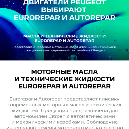
МОТОРНЫЕ МАСЛА
И ТЕХНИЧЕСКИЕ ЖИДКОСТИ
EUROREPAR И AUTOREPAR
Eurorepar и Autorepar представляет линейку
современных моторных масел и технических
жидкостей. Продукция предназначена для
автомобилей Citroёn с автоматическими
и механическими коробками. Соблюдение
интервалов замены моторного масла согласно