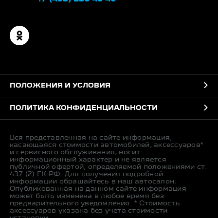
ПОЛОЖЕНИЯ И УСЛОВИЯ
ПОЛИТИКА КОНФИДЕНЦИАЛЬНОСТИ
Вся представленная на сайте информация,
касающаяся стоимости автомобилей, аксессуаров*
и сервисного обслуживания, носит
информационный характер и не является
публичной офертой, определяемой положениями ст.
437 (2) ГК РФ. Для получения подробной
информации обращайтесь в наш автосалон.
Опубликованная на данном сайте информация
может быть изменена в любое время без
предварительного уведомления. * Стоимость
аксессуаров указана без учета стоимости